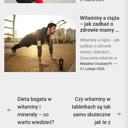
fizyczna jest
kluczowa dla zdrowia
i dobrej kondycji. Po...
Witaminy a ciąża
– jak zadbać o
zdrowie mamy i
dziecka?
Witaminy a ciąża – jak
zadbać o zdrowie
mamy i dziecka?
Znaczenie witamin w
czasie ciąży W czasie
Redaktor Chalawy.pl
21 Lutego 2026
ciąży szczególnie...
Nawigacja
Dieta bogata w
Czy witaminy w
witaminy i
tabletkach są tak
wpisu
Previous
minerały – co
samo skuteczne
Ne
post:
warto wiedzieć?
jak te z
pos