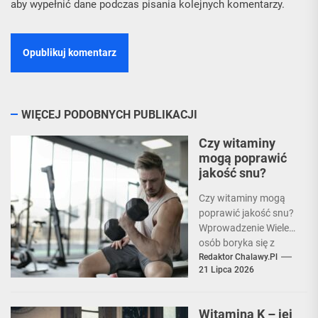
aby wypełnić dane podczas pisania kolejnych komentarzy.
WIĘCEJ PODOBNYCH PUBLIKACJI
Czy witaminy
mogą poprawić
jakość snu?
Czy witaminy mogą
poprawić jakość snu?
Wprowadzenie Wiele
osób boryka się z
problemami ze snem,
Redaktor Chalawy.pl
21 Lipca 2026
co może prowadzić
do zmęczenia,...
Witamina K – jej