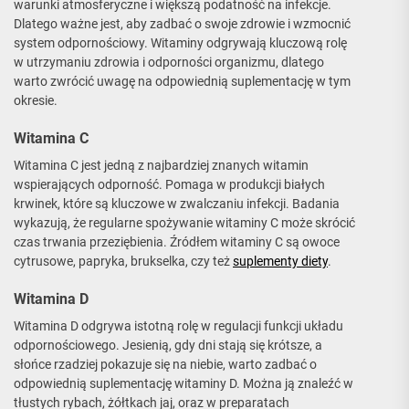
warunki atmosferyczne i większą podatność na infekcje.
Dlatego ważne jest, aby zadbać o swoje zdrowie i wzmocnić
system odpornościowy. Witaminy odgrywają kluczową rolę
w utrzymaniu zdrowia i odporności organizmu, dlatego
warto zwrócić uwagę na odpowiednią suplementację w tym
okresie.
Witamina C
Witamina C jest jedną z najbardziej znanych witamin
wspierających odporność. Pomaga w produkcji białych
krwinek, które są kluczowe w zwalczaniu infekcji. Badania
wykazują, że regularne spożywanie witaminy C może skrócić
czas trwania przeziębienia. Źródłem witaminy C są owoce
cytrusowe, papryka, brukselka, czy też
suplementy diety
.
Witamina D
Witamina D odgrywa istotną rolę w regulacji funkcji układu
odpornościowego. Jesienią, gdy dni stają się krótsze, a
słońce rzadziej pokazuje się na niebie, warto zadbać o
odpowiednią suplementację witaminy D. Można ją znaleźć w
tłustych rybach, żółtkach jaj, oraz w preparatach