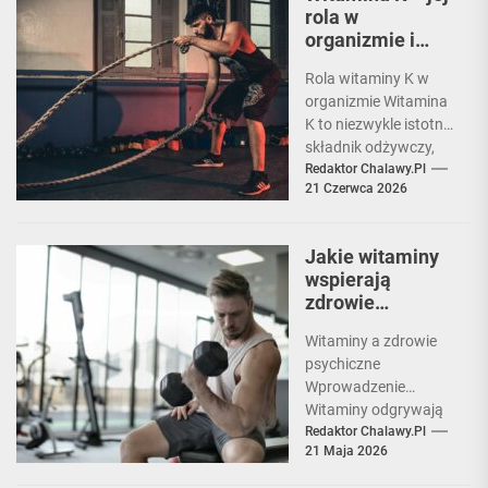
rola w
organizmie i
naturalne
Rola witaminy K w
źródła.
organizmie Witamina
K to niezwykle istotny
składnik odżywczy,
który odgrywa
Redaktor Chalawy.pl
21 Czerwca 2026
kluczową rolę w
procesach krzepnięcia
krwi....
Jakie witaminy
wspierają
zdrowie
psychiczne?
Witaminy a zdrowie
psychiczne
Wprowadzenie
Witaminy odgrywają
kluczową rolę w
Redaktor Chalawy.pl
21 Maja 2026
utrzymaniu zdrowia
psychicznego.