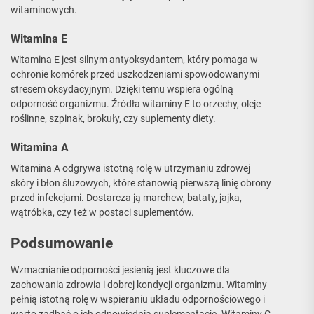
witaminowych.
Witamina E
Witamina E jest silnym antyoksydantem, który pomaga w
ochronie komórek przed uszkodzeniami spowodowanymi
stresem oksydacyjnym. Dzięki temu wspiera ogólną
odporność organizmu. Źródła witaminy E to orzechy, oleje
roślinne, szpinak, brokuły, czy suplementy diety.
Witamina A
Witamina A odgrywa istotną rolę w utrzymaniu zdrowej
skóry i błon śluzowych, które stanowią pierwszą linię obrony
przed infekcjami. Dostarcza ją marchew, bataty, jajka,
wątróbka, czy też w postaci suplementów.
Podsumowanie
Wzmacnianie odporności jesienią jest kluczowe dla
zachowania zdrowia i dobrej kondycji organizmu. Witaminy
pełnią istotną rolę w wspieraniu układu odpornościowego i
warto zadbać o ich odpowiednią suplementację. Witaminy C,