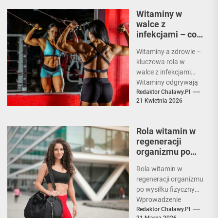
Zdrowe odżywianie,
Witaminy w
które zapewnia
walce z
organizmowi
infekcjami – co
odpowiednią ilość...
warto wiedzieć?
Witaminy a zdrowie –
kluczowa rola w
walce z infekcjami
Witaminy odgrywają
kluczową rolę w
Redaktor Chalawy.pl
21 Kwietnia 2026
utrzymaniu zdrowia i
wzmocnieniu
układu...
Rola witamin w
regeneracji
organizmu po
wysiłku
Rola witamin w
fizycznym.
regeneracji organizmu
po wysiłku fizycznym
Wprowadzenie
Regularna aktywność
Redaktor Chalawy.pl
21 Marca 2026