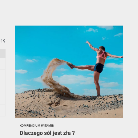
Rola witamin w regeneracji organizmu po wysiłku fizycznym.
Czy witaminy mogą poprawić jakość snu?
Witamina K – jej rola w organizmie i naturalne źródła.
019
Jakie witaminy wspierają zdrowie psychiczne?
Witaminy w walce z infekcjami – co warto wiedzieć?
Rola witamin w regeneracji organizmu po wysiłku fizycznym.
3
0
7
KOMPENDIUM WITAMIN
Dlaczego sól jest zła ?