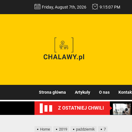
Skip
Friday, August 7th, 2026
9:15:07 PM
to
the
content
Kompe
wiedz
o
witami
Strona główna
Artykuły
O nas
Kontak
i
Z OSTATNIEJ CHWILI
minera
Home
2019
październik
7