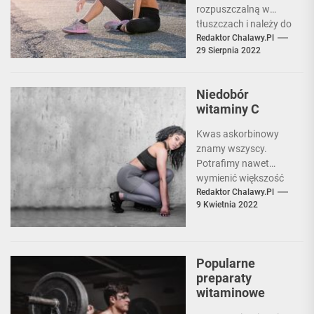
rozpuszczalną w
tłuszczach i należy do
grupy retinoidów,
Redaktor Chalawy.pl
29 Sierpnia 2022
która jest ważna dla
układu
odpornościowego,
Niedobór
zdrowia oczu...
witaminy C
Kwas askorbinowy
znamy wszyscy.
Potrafimy nawet
wymienić większość
produktów, które tę
Redaktor Chalawy.pl
9 Kwietnia 2022
witaminę zawierają.
Co więcej, większość z
nich spożywamy
codziennie,...
Popularne
preparaty
witaminowe