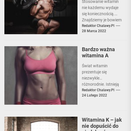
Stosowanie witamin
nie każdemu wydaje
się koniecznością.
Znajdziemy je bowiem
w produktach, które
Redaktor Chalawy.pl
28 Marca 2022
spożywamy na co
dzień. Jeśli nasza
dieta...
Bardzo ważna
witamina A
Świat witamin
prezentuje się
niezwykle
różnorodnie. Istnieją
witaminy
Redaktor Chalawy.pl
24 Lutego 2022
rozpuszczalne w
tłuszczach oraz te,
które rozpuszczają się
w wodzie. Wśród
Witamina K – jak
tych,...
nie dopuścić do