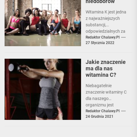
niedoborów
Witamina K jest jedna
z najważniejszych
substancji,
odpowiedzialnych za
prawidłowe
Redaktor Chalawy.pl
27 Stycznia 2022
funkcjonowanie
organizmu. Warto
więc wiedzieć
Jakie znaczenie
dokładnie, jakie jest jej
ma dla nas
działanie,...
witamina C?
Niebagatelnie
znaczenie witaminy C
dla naszego
organizmu jest
oczywiste dla
Redaktor Chalawy.pl
24 Grudnia 2021
większości osób,
Jednak często jest
tak, że chwilowe
niedobory oznaczać...