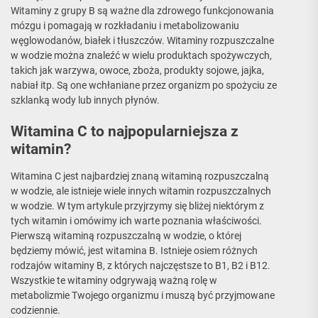
Witaminy z grupy B są ważne dla zdrowego funkcjonowania
mózgu i pomagają w rozkładaniu i metabolizowaniu
węglowodanów, białek i tłuszczów. Witaminy rozpuszczalne
w wodzie można znaleźć w wielu produktach spożywczych,
takich jak warzywa, owoce, zboża, produkty sojowe, jajka,
nabiał itp. Są one wchłaniane przez organizm po spożyciu ze
szklanką wody lub innych płynów.
Witamina C to najpopularniejsza z
witamin?
Witamina C jest najbardziej znaną witaminą rozpuszczalną
w wodzie, ale istnieje wiele innych witamin rozpuszczalnych
w wodzie. W tym artykule przyjrzymy się bliżej niektórym z
tych witamin i omówimy ich warte poznania właściwości.
Pierwszą witaminą rozpuszczalną w wodzie, o której
będziemy mówić, jest witamina B. Istnieje osiem różnych
rodzajów witaminy B, z których najczęstsze to B1, B2 i B12.
Wszystkie te witaminy odgrywają ważną rolę w
metabolizmie Twojego organizmu i muszą być przyjmowane
codziennie.