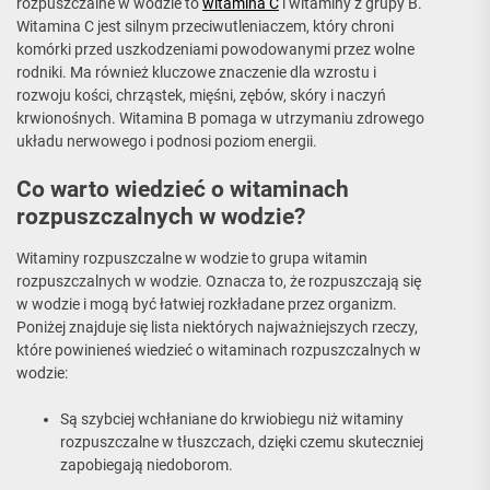
rozpuszczalne w wodzie to
witamina C
i witaminy z grupy B.
Witamina C jest silnym przeciwutleniaczem, który chroni
komórki przed uszkodzeniami powodowanymi przez wolne
rodniki. Ma również kluczowe znaczenie dla wzrostu i
rozwoju kości, chrząstek, mięśni, zębów, skóry i naczyń
krwionośnych. Witamina B pomaga w utrzymaniu zdrowego
układu nerwowego i podnosi poziom energii.
Co warto wiedzieć o witaminach
rozpuszczalnych w wodzie?
Witaminy rozpuszczalne w wodzie to grupa witamin
rozpuszczalnych w wodzie. Oznacza to, że rozpuszczają się
w wodzie i mogą być łatwiej rozkładane przez organizm.
Poniżej znajduje się lista niektórych najważniejszych rzeczy,
które powinieneś wiedzieć o witaminach rozpuszczalnych w
wodzie:
Są szybciej wchłaniane do krwiobiegu niż witaminy
rozpuszczalne w tłuszczach, dzięki czemu skuteczniej
zapobiegają niedoborom.