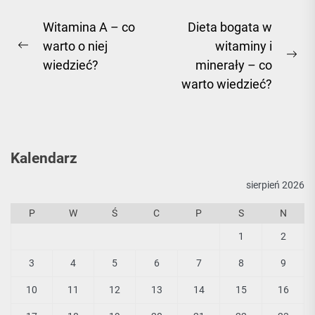
Nawigacja
Witamina A – co
Dieta bogata w
warto o niej
witaminy i
wpisu
Previous
Ne
wiedzieć?
minerały – co
post:
pos
warto wiedzieć?
Kalendarz
sierpień 2026
P
W
Ś
C
P
S
N
1
2
3
4
5
6
7
8
9
10
11
12
13
14
15
16