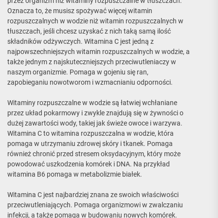
przez organizm niż witaminy rozpuszczalne w tłuszczach.
Oznacza to, że musisz spożywać więcej witamin
rozpuszczalnych w wodzie niż witamin rozpuszczalnych w
tłuszczach, jeśli chcesz uzyskać z nich taką samą ilość
składników odżywczych. Witamina C jest jedną z
najpowszechniejszych witamin rozpuszczalnych w wodzie, a
także jednym z najskuteczniejszych przeciwutleniaczy w
naszym organizmie. Pomaga w gojeniu się ran,
zapobieganiu nowotworom i wzmacnianiu odporności.
Witaminy rozpuszczalne w wodzie są łatwiej wchłaniane
przez układ pokarmowy i zwykle znajdują się w żywności o
dużej zawartości wody, takiej jak świeże owoce i warzywa.
Witamina C to witamina rozpuszczalna w wodzie, która
pomaga w utrzymaniu zdrowej skóry i tkanek. Pomaga
również chronić przed stresem oksydacyjnym, który może
powodować uszkodzenia komórek i DNA. Na przykład
witamina B6 pomaga w metabolizmie białek.
Witamina C jest najbardziej znana ze swoich właściwości
przeciwutleniających. Pomaga organizmowi w zwalczaniu
infekcji, a także pomaga w budowaniu nowych komórek.